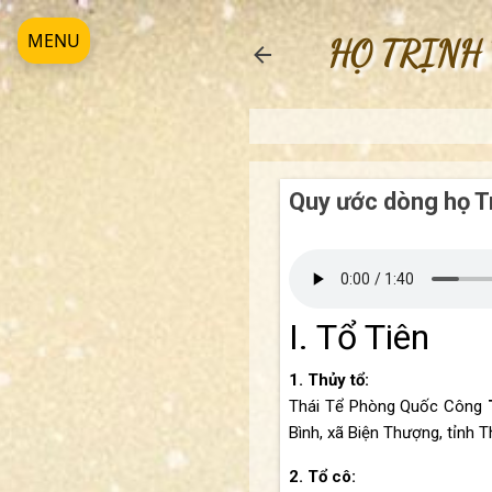
MENU
HỌ TRỊNH
Quy ước dòng họ T
I. Tổ Tiên
1. Thủy tổ:
Thái Tể Phòng Quốc Công
Bình, xã Biện Thượng,
tỉnh 
2. Tổ cô: