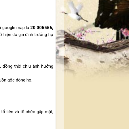
độ google map là
20.005556,
 hiện do gia đình trưởng họ
,
, đồng thời chịu ảnh hưởng
uồn gốc dòng họ.
tổ tiên và tổ chức gặp mặt,