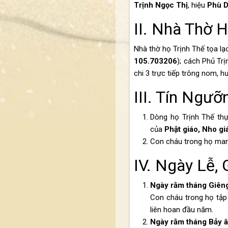
Trịnh Ngọc Thị
, hiệu
Phù 
II. Nhà Thờ 
Nhà thờ họ Trịnh Thế tọa lạ
105.703206
); cách
Phủ Trị
chi 3 trực tiếp trông nom, h
III. Tín Ngư
Dòng họ Trịnh Thế thự
của
Phật giáo
,
Nho gi
Con cháu trong họ ma
IV. Ngày Lễ,
Ngày rằm tháng Giêng
Con cháu trong họ tập
liên hoan đầu năm.
Ngày rằm tháng Bảy â