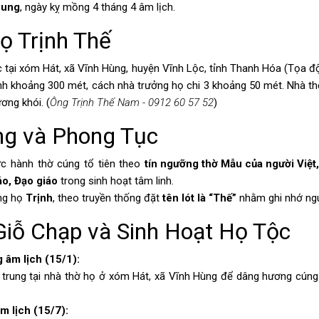
Dung
, ngày kỵ mồng 4 tháng 4 âm lịch.
Họ Trịnh Thế
c tại xóm Hát, xã Vĩnh Hùng, huyện Vĩnh Lộc, tỉnh Thanh Hóa (Tọa 
nh
khoảng 300 mét, cách nhà trưởng họ chi 3 khoảng 50 mét. Nhà thờ
ương khói. (
Ông Trịnh Thế Nam - 0912 60 57 52
)
ỡng và Phong Tục
c hành thờ cúng tổ tiên theo
tín ngưỡng thờ Mẫu của người Việt
áo
,
Đạo giáo
trong sinh hoạt tâm linh.
ng họ
Trịnh
, theo truyền thống đặt
tên lót là “Thế”
nhằm ghi nhớ ng
 Giỗ Chạp và Sinh Hoạt Họ Tộc
 âm lịch (15/1):
 trung tại nhà thờ họ ở xóm Hát, xã Vĩnh Hùng để dâng hương cúng 
m lịch (15/7):