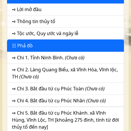
đ
➺ Lời mở đầu
ă
n
➺ Thông tin thủy tổ
g
➺ Tộc ước, Quy ước và ngày lễ
☷ Phả đồ
➺ Chi 1. Tỉnh Ninh Bình.
(Chưa có)
➺ Chi 2. Làng Quang Biểu, xã Vĩnh Hòa, Vĩnh lộc,
TH
(Chưa có)
➺ Chi 3. Bắt đầu từ cụ Phúc Toàn
(Chưa có)
➺ Chi 4. Bắt đầu từ cụ Phúc Nhân
(Chưa có)
➺ Chi 5. Bắt đầu từ cụ Phúc Khánh. xã Vĩnh
Hùng, Vĩnh Lộc, TH [khoảng 275 đinh, tính từ đời
thủy tổ đến nay]