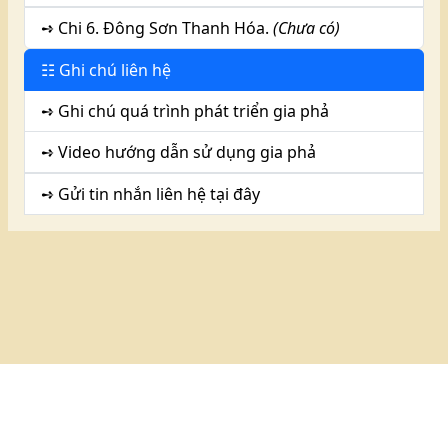
➺ Chi 6. Đông Sơn Thanh Hóa.
(Chưa có)
☷ Ghi chú liên hệ
➺ Ghi chú quá trình phát triển gia phả
➺ Video hướng dẫn sử dụng gia phả
➺ Gửi tin nhắn liên hệ tại đây
© 2014 -
2026 - Họ Trịnh Thế
Phiên bản v.5.1.26.05.18