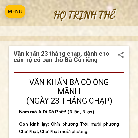
Chuyển đến nội dung chính
MENU
HỌ TRỊNH THẾ
Văn khấn 23 tháng chạp, dành cho
căn hộ có bạn thờ Bà Cô riêng
VĂN KHẤN BÀ CÔ ÔNG
MÃNH
(NGÀY 23 THÁNG CHẠP)
Nam mô A Di Đà Phật! (3 lần, 3 lạy)
Con kính lạy:
Chín phương Trời, mười phương
Chư Phật, Chư Phật mười phương.