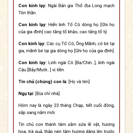
Con kính lạy:
Ngài Bản gia Thổ địa Long mạch
Tôn thần.
Con kính lạy:
Hiển linh Tổ Cô dòng họ [Ghi họ
của gia đình] cao tằng tổ khảo, cao tằng tổ tỷ.
Con kính lạy:
Các cụ Tổ Cô, Ông Mãnh, cô bé tại
gia, mãnh bé tại gia dòng họ [Ghi họ của gia đình].
Con kính lạy:
Linh ngài Cô [Ba/Chín...], linh ngài
Cậu [Bảy/Mười...] vị tiền.
Tín chủ (chúng) con là:
[Họ và tên]
Ngụ tại:
[Địa chỉ nhà]
Hôm nay là ngày 23 tháng Chạp, tiết cuối đông,
sắp sang năm mới.
Tín chủ con thành tâm sắm sửa lễ vật, hương
hoa, trà quả, thắp nén tâm hương dâng lên trước